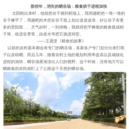
那些年，消失的晒谷场：粮食烘干进程加快
太阳刚出来时，他就把谷子挑到稻场上，我用趟耙把一堆一堆的
谷子摊平了，用趟耙的木把在谷子面上划出道道波浪，好让谷子有更
多的受阳面
……天气好时，一到傍晚，我就得把平摊着的粮食拢成稻
子堆，收进谷箩里，由老水爷把它挑进祠堂。
——王愿坚《粮食的故事》
以前的农村基本都会有专门的晒谷场，各家各户专门划分出来打稻
子以及晾晒。而后几年，随着农村土地的规划利用率提高以及城镇化
进程的加快，晒谷场逐渐淡出人们的视野。这个时候，没有地方可以
晒粮食的农民就盯上了公路这个天然的晒谷场
。