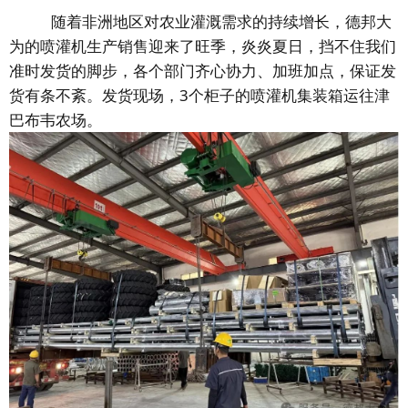
随着非洲地区对农业灌溉需求的持续增长，德邦大
为的喷灌机生产销售迎来了旺季，炎炎夏日，挡不住我们
准时发货的脚步，各个部门齐心协力、加班加点，保证发
货有条不紊。发货现场，3
个柜子的
喷灌机
集装箱运往津
巴布韦农场。