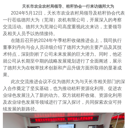
天长市农业农村局领导、秸秆协会一行来访德邦大为
2024
年
5
月
12
日，天长市农业农村局领导及秸秆协会代表
一行莅临德邦大为（芜湖）农机有限公司，开展深入的考察
交流活动。德邦大为芜湖公司高度重视此次来访，主要领导
及相关人员予以热情接待。
在随后召开的
2024
年午季秸秆收储推进会上，我司执行
董事刘丹向与会人员详细介绍了德邦大为的主要产品及其技
术特点，深刻剖析了公司未来发展的巨大潜力。同时，他还
就公司从长期至中期的战略发展规划进行了全面阐述，展示
了德邦大为在牧草技术创新和产品升级方面所取得的显著成
果。
此次交流推进会议不仅为德邦大为与天长市相关部门的深
入合作奠定了坚实基础，也为推动秸秆资源化利用、促进农
业绿色发展注入了新的动力。双方就秸秆收储、资源化利用
及农业绿色发展等领域进行了深入探讨，共同探索农业可持
续发展的新路径。