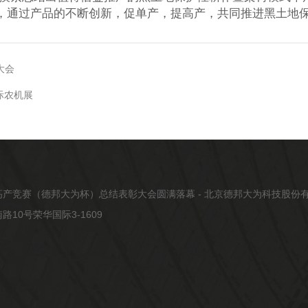
，
通过产品的不断创新，促单产，提高产，共同推进黑土地
大会
际农机展
产竞赛（德邦大为杯）总结表彰大会圆满落幕 - 北京德邦大为科技股份
10号荣华国际3-1609