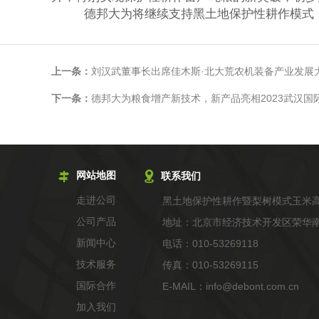
德邦大为将继续支持
黑土地保护性耕作
模式
上一条：
刘汉武董事长出席佳木斯·北大荒农机装备产业发展
下一条：
德邦大为粮食增产新技术，新产品亮相2023武汉国
网站地图
联系我们
走进公司
黑土地保护性耕作暨梨树模式玉米高
公司产品
地址：北京市经济技术开发区荣华南路
新闻中心
电话：010-53269118
技术服务
传真：010-53269115
国际合作
E-MAIL：info@debont.com.cn
加入我们