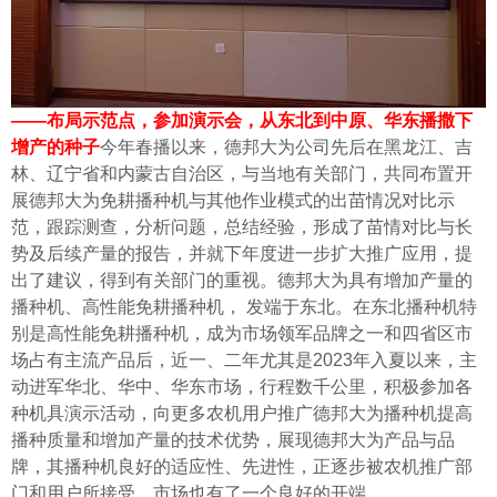
——布局示范点，参加演示会，从东北到中原、华东播撒下
增产的种子
今年春播以来，德邦大为公司先后在黑龙江、吉
林、辽宁省和内蒙古自治区，与当地有关部门，共同布置开
展德邦大为免耕播种机与其他作业模式的出苗情况对比示
范，跟踪测查，分析问题，总结经验，形成了苗情对比与长
势及后续产量的报告，并就下年度进一步扩大推广应用，提
出了建议，得到有关部门的重视。
德邦大为具有增加产量的
播种机、高性能免耕播种机， 发端于东北。在东北播种机特
别是高性能免耕播种机，成为市场领军品牌之一和四省区市
场占有主流产品后，近一、二年尤其是2023年入夏以来，主
动进军华北、华中、华东市场，行程数千公里，积极参加各
种机具演示活动，向更多农机用户推广德邦大为播种机提高
播种质量和增加产量的技术优势，展现德邦大为产品与品
牌，其播种机良好的适应性、先进性，正逐步被农机推广部
门和用户所接受，市场也有了一个良好的开端。