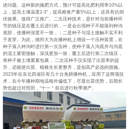
述问题。这种新的施肥方式，预计可提高化肥利用率10%以
上，提高土壤温度2-3°，提高粮食产量5%以上，还具有抗倒
伏效果。值得广泛推广。
二次压种技术，是针对当前播种环
节的镇压是在覆土后进行的，一是会出现种子不能落到种沟
底部，使播种深度不一致，；二是种子与湿土接触不实不利
于发芽。为此，德邦大为在播种机上增设一个压种装置，在
种子落入种沟时进行第一次压种，使种子落入沟底并与沟底
的湿土紧密接触，深浅更加一致，覆土后进行第二次镇压，
将种子被土壤紧紧包裹， 二次压种不仅实现了出苗率的提
升，还能使出苗、植株生长更整齐，是创高产必选的措施。
2023年在东北四省区有几十台免耕播种机，应用了这两项技
术，在今年播种期地温格外偏低下，尽显出苗优势，后期长
势也超过对照田，“十一＂前后进行秋季测产。