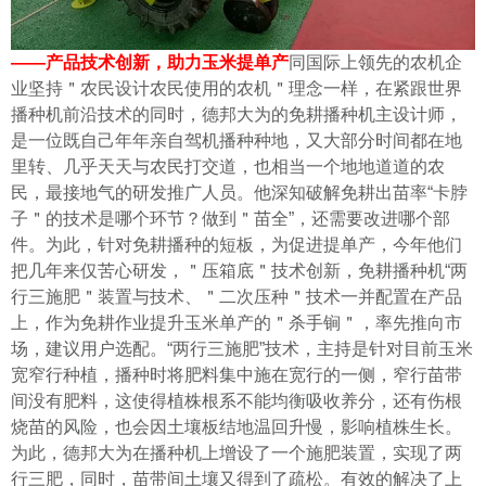
——产品技术创新，助力玉米提单产
同国际上领先的农机企
业坚持＂农民设计农民使用的农机＂理念一样，在紧跟世界
播种机前沿技术的同时，德邦大为的免耕播种机主设计师，
是一位既自己年年亲自驾机播种种地，又大部分时间都在地
里转、几乎天天与农民打交道，也相当一个地地道道的农
民，最接地气的研发推广人员。他深知破解免耕出苗率“卡脖
子＂的技术是哪个环节？做到＂苗全”，还需要改进哪个部
件。为此，针对免耕播种的短板，为促进提单产，今年他们
把几年来仅苦心研发，＂压箱底＂技术创新，免耕播种机“两
行三施肥＂装置与技术、＂二次压种＂技术一并配置在产品
上，作为免耕作业提升玉米单产的＂杀手锏＂，率先推向市
场，建议用户选配。
“两行三施肥”技术，主持是针对目前玉米
宽窄行种植，播种时将肥料集中施在宽行的一侧，窄行苗带
间没有肥料，这使得植株根系不能均衡吸收养分，还有伤根
烧苗的风险，也会因土壤板结地温回升慢，影响植株生长。
为此，德邦大为在播种机上增设了一个施肥装置，实现了两
行三肥，同时，苗带间土壤又得到了疏松。有效的解决了上