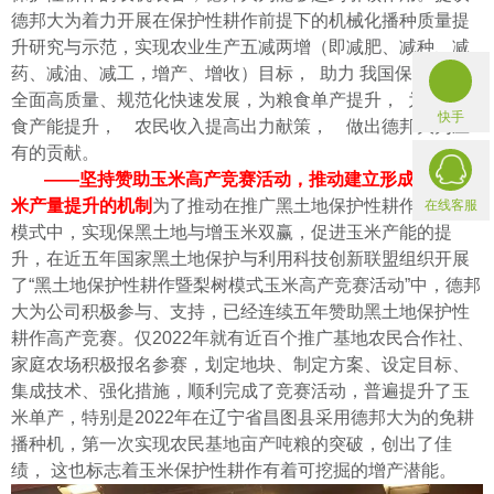
德邦大为着力开展在保护性耕作前提下的机械化播种质量提
升研究与示范，实现农业生产五减两增（即减肥、减种、减
药、减油、减工，增产、增收）目标， 助力 我国保护性耕作
全面高质量、规范化快速发展，为粮食单产提升， 为国家粮
快手
食产能提升， 农民收入提高出力献策， 做出德邦大为应
有的贡献。
——坚持赞助玉米高产竞赛活动，推动建立形成促进玉
米产量提升的机制
为了推动在推广黑土地保护性耕作暨梨树
在线客服
模式中，实现保黑土地与增玉米双赢，促进玉米产能的提
升，在近五年国家黑土地保护与利用科技创新联盟组织开展
了“黑土地保护性耕作暨梨树模式玉米高产竞赛活动”中，德邦
大为公司积极参与、支持，已经连续五年赞助黑土地保护性
耕作高产竞赛。仅2022年就有近百个推广基地农民合作社、
家庭农场积极报名参赛，划定地块、制定方案、设定目标、
集成技术、强化措施，顺利完成了竞赛活动，普遍提升了玉
米单产，特别是2022年在辽宁省昌图县采用德邦大为的免耕
播种机，第一次实现农民基地亩产吨粮的突破，创出了佳
绩， 这也标志着玉米保护性耕作有着可挖掘的增产潜能。